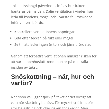
Takets livslängd påverkas också av hur fukten
hanteras på insidan. Dålig ventilation i vinden kan
leda till kondens, mögel och i värsta fall rötskador.
Inför vintern bör du:
Kontrollera ventilationens öppningar
Leta efter tecken på fukt eller mögel
Se till att isoleringen är torr och jämnt fördelad
Genom att förbättra ventilationen minskar risken för
att varm inomhusluft kondenserar på den kalla
insidan av taket.
Snöskottning – när, hur och
varför?
När snön väl ligger tjock på taket är det viktigt att
veta när skottning behövs. För mycket snö innebär
stor belastning och ökar risken för skador. Men