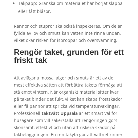
Takpapp: Granska om materialet har börjat släppa
eller fått blåsor.
Rännor och stuprör ska också inspekteras. Om de är
fyllda av löv och smuts kan vatten inte rinna undan,
vilket ökar risken för isproppar och översvämning.
Rengör taket, grunden för ett
friskt tak
Att avlägsna mossa, alger och smuts är ett av de
mest effektiva sätten att förbättra takets förmåga att
stå emot vintern. När organiskt material sitter kvar
på taket binder det fukt, vilket kan skapa frostskador
eller få pannor att spricka vid temperaturväxlingar.
Professionell
taktvätt Uppsala
är ett smart val för
husägare som vill säkerställa att rengöringen görs
skonsamt, effektivt och utan att riskera skador på
takbeläggningen. En ren takyta gör att vattnet rinner