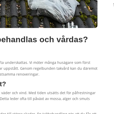
k behandlas och vårdas?
 ofta underskattas. Vi möter många husägare som först
ar uppstått. Genom regelbunden takvård kan du däremot
kostsamma renoveringar.
gt?
 väder och vind. Med tiden utsätts det för påfrestningar
etta leder ofta till påväxt av mossa, alger och smuts
er till större skador. En takbehandling gör att du får ett