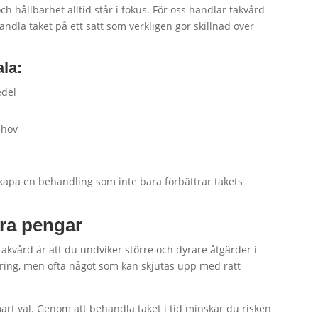
och hållbarhet alltid står i fokus. För oss handlar takvård
ndla taket på ett sätt som verkligen gör skillnad över
ala:
edel
ehov
skapa en behandling som inte bara förbättrar takets
ra pengar
akvård är att du undviker större och dyrare åtgärder i
ering, men ofta något som kan skjutas upp med rätt
mart val. Genom att behandla taket i tid minskar du risken