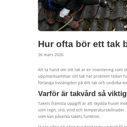
Hur ofta bör ett ta
26 mars 2026
Att ta hand om sitt tak är en investering som
uppmärksammar sitt tak när problem redan h
förlänga livslängden på ditt tak och undvika 
Varför är takvård så vikti
Takets främsta uppgift är att skydda huset mot
som regn, snö, vind och temperaturskillnader. D
som kan påverka takets funktion.
Vi ser gång på gång hur bristande underhåll led