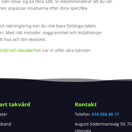
g som lönar sig på flera sätt. Vi rekommenderar att du ser
men anpassar insatserna efter dina specifika
h takrengöring kan du inte bara förlänga takets
der. Med rätt metoder, noggrannhet och miljöhänsyn
itt hus och din ekonomi.
miljö och taksäkerhet
när vi utför våra tjänster.
art takvård
Kontakt
ster
Telefon:
010 555 85 17
kband
August Södermansväg 59, 7
Uppsala