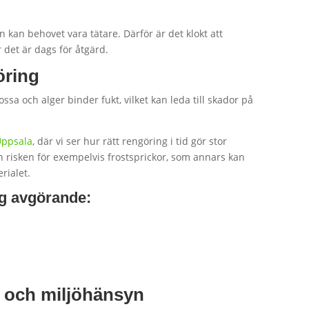
 kan behovet vara tätare. Därför är det klokt att
 det är dags för åtgärd.
öring
ssa och alger binder fukt, vilket kan leda till skador på
Uppsala
, där vi ser hur rätt rengöring i tid gör stor
n risken för exempelvis frostsprickor, som annars kan
rialet.
ing avgörande:
 och miljöhänsyn