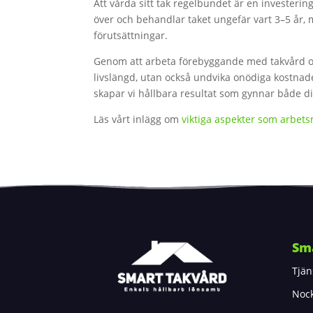
Att vårda sitt tak regelbundet är en investerin
över och behandlar taket ungefär vart 3–5 år, 
förutsättningar.
Genom att arbeta förebyggande med takvård oc
livslängd, utan också undvika onödiga kostna
skapar vi hållbara resultat som gynnar både d
Läs vårt inlägg om
viktiga aspekter som arbets
Sm
Tjän
Noc