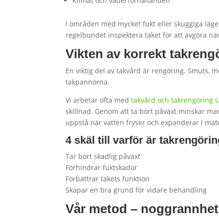
Klimat och väderförhållanden
I områden med mycket fukt eller skuggiga lägen
regelbundet inspektera taket för att avgöra när
Vikten av korrekt takreng
En viktig del av takvård är rengöring. Smuts, mo
takpannorna.
Vi arbetar ofta med
takvård och takrengöring 
skillnad. Genom att ta bort påväxt minskar ma
uppstå när vatten fryser och expanderar i mate
4 skäl till varför är takrengör
Tar bort skadlig påväxt
Förhindrar fuktskador
Förbättrar takets funktion
Skapar en bra grund för vidare behandling
Vår metod – noggrannhet