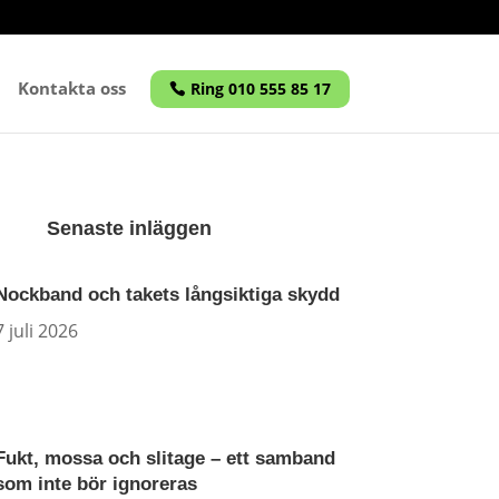
Kontakta oss
Ring 010 555 85 17
Senaste inläggen
Nockband och takets långsiktiga skydd
7 juli 2026
Fukt, mossa och slitage – ett samband
som inte bör ignoreras