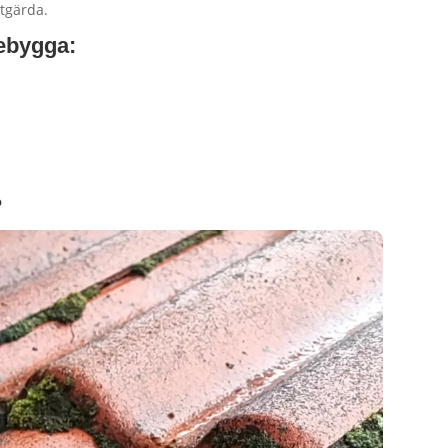
tgärda.
ebygga:
?